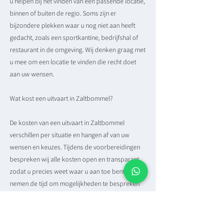
u helpen bij het vinden van een passende locatie,
binnen of buiten de regio. Soms zijn er
bijzondere plekken waar u nog niet aan heeft
gedacht, zoals een sportkantine, bedrijfshal of
restaurant in de omgeving. Wij denken graag met
u mee om een locatie te vinden die recht doet
aan uw wensen.
Wat kost een uitvaart in Zaltbommel?
De kosten van een uitvaart in Zaltbommel
verschillen per situatie en hangen af van uw
wensen en keuzes. Tijdens de voorbereidingen
bespreken wij alle kosten open en transparant,
zodat u precies weet waar u aan toe bent. Wij
nemen de tijd om mogelijkheden te bespreken
en stellen samen een plan op dat past binnen uw
budget. Ook kunnen wij u adviseren over een