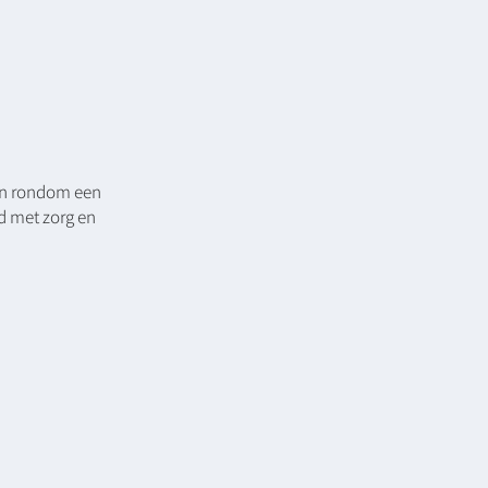
en rondom een
id met zorg en