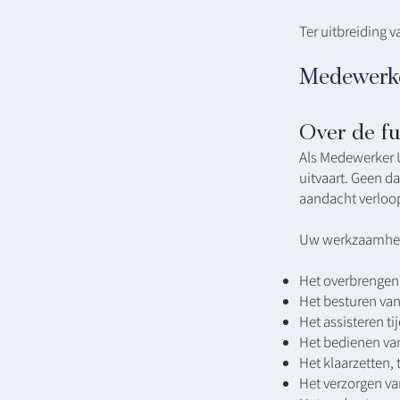
Ter uitbreiding v
Medewerke
Over de fu
Als Medewerker 
uitvaart. Geen da
aandacht verloop
Uw werkzaamhede
Het overbrengen
Het besturen va
Het assisteren ti
Het bedienen van
Het klaarzetten,
Het verzorgen va