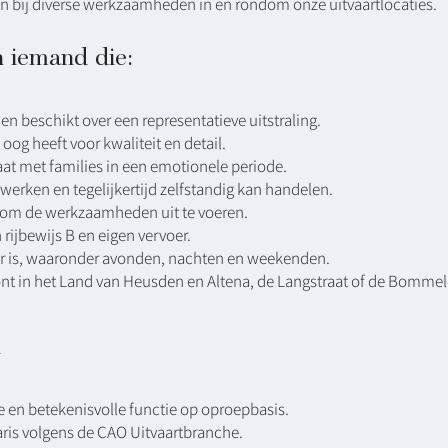
 bij diverse werkzaamheden in en rondom onze uitvaartlocaties.
 iemand die:
 en beschikt over een representatieve uitstraling.
 oog heeft voor kwaliteit en detail.
t met families in een emotionele periode.
rken en tegelijkertijd zelfstandig kan handelen.
is om de werkzaamheden uit te voeren.
n rijbewijs B en eigen vervoer.
ar is, waaronder avonden, nachten en weekenden.
nt in het Land van Heusden en Altena, de Langstraat of de Bomme
n
 en betekenisvolle functie op oproepbasis.
ris volgens de CAO Uitvaartbranche.