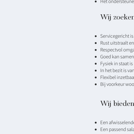
Het ondersteunen
Wij zoeken
Servicegericht is
Rust uitstraalt en
Respectvol omgaa
Goed kan samenwe
Fysiek in staat 
In het bezit is va
Flexibel inzetba
Bij voorkeur woo
Wij biede
Een afwisselende
Een passend sala