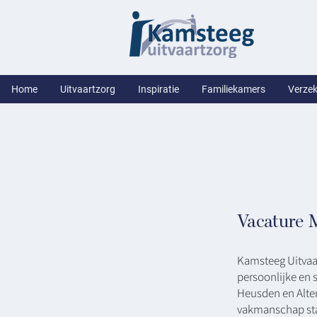
Home
Uitvaartzorg
Inspiratie
Familiekamers
Verzek
Vacature 
Kamsteeg Uitvaart
persoonlijke en s
Heusden en Alte
vakmanschap staa