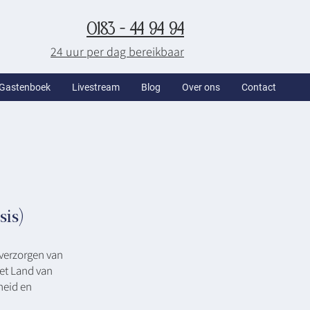
0183 - 44 94 94
24 uur per dag bereikbaar
Gastenboek
Livestream
Blog
Over ons
Contact
is)
 verzorgen van
 het Land van
heid en