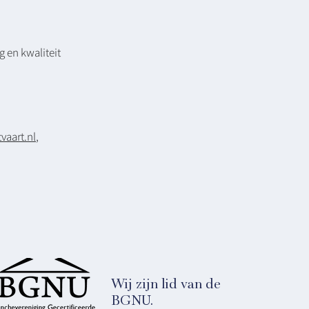
 en kwaliteit
aart.nl
,
Wij zijn lid van de
BGNU.